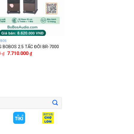
OBOS
 BOBOS 2.5 TẤC ĐÔI BR-7000
0
7.710.000
₫
₫