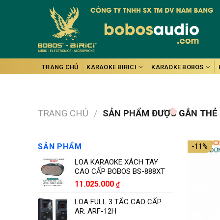
Skip
to
content
TRANG CHỦ
KARAOKE BIRICI
KARAOKE BOBOS
TRANG CHỦ
/
SẢN PHẨM ĐƯỢC GẮN THẺ 
SẢN PHẨM
-11%
LOA KARAOKE XÁCH TAY
CAO CẤP BOBOS BS-888XT
11.025.000
₫
LOA FULL 3 TẤC CAO CẤP
AR: ARF-12H