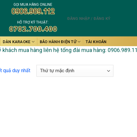
GỌI MUA HÀNG ONLINE
ĐĂNG NHẬP / ĐĂNG KÝ
HỖ TRỢ KỸ THUẬT:
DÀN KARAOKE
BẢO HÀNH ĐIỆN TỬ
TÀI KHOẢN
hách mua hàng liên hệ tổng đài mua hàng: 0906.989.112. Kh
ết quả duy nhất