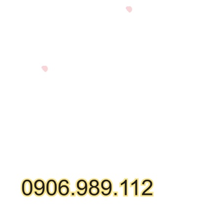
GỌI MUA HÀNG ONLINE
HỖ TRỢ KỸ THUẬT: