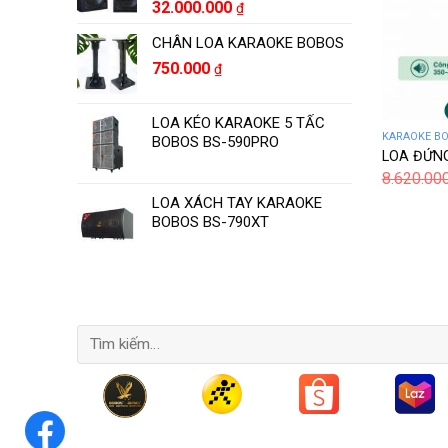
32.000.000
₫
CHÂN LOA KARAOKE BOBOS
750.000
₫
LOA KÉO KARAOKE 5 TẤC
KARAOKE B
BOBOS BS-590PRO
LOA ĐỨNG
8.620.00
LOA XÁCH TAY KARAOKE
BOBOS BS-790XT
Tìm
kiếm: