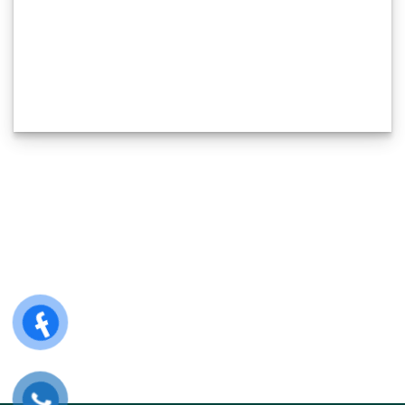
GỌI MUA HÀNG ONLINE
HỖ TRỢ KỸ THUẬT: