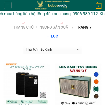
Skip
0
to
mua hàng liên hệ tổng đài mua hàng: 0906.989.112. Khi cầ
content
TRANG CHỦ
/
NGƯNG SẢN XUẤT
/
TRANG 7
LỌC