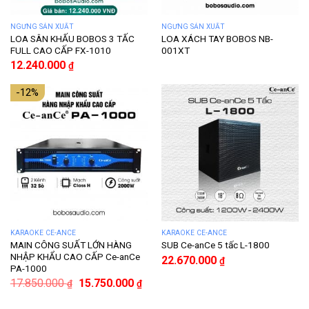
NGƯNG SẢN XUẤT
NGƯNG SẢN XUẤT
LOA SÂN KHẤU BOBOS 3 TẤC
LOA XÁCH TAY BOBOS NB-
FULL CAO CẤP FX-1010
001XT
12.240.000
₫
-12%
KARAOKE CE-ANCE
KARAOKE CE-ANCE
MAIN CÔNG SUẤT LỚN HÀNG
SUB Ce-anCe 5 tấc L-1800
NHẬP KHẨU CAO CẤP Ce-anCe
22.670.000
₫
PA-1000
17.850.000
15.750.000
₫
₫