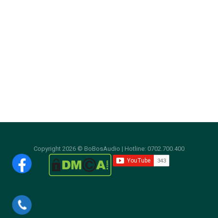
GỌI MUA HÀNG ONLINE
HỖ TRỢ KỸ THUẬT:
Copyright 2026 © BoBosAudio | Hotline: 0702.700.400