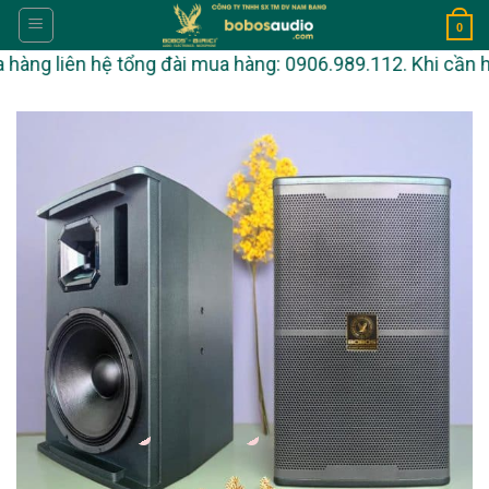
Skip
0
to
g liên hệ tổng đài mua hàng: 0906.989.112. Khi cần hỗ tr
content