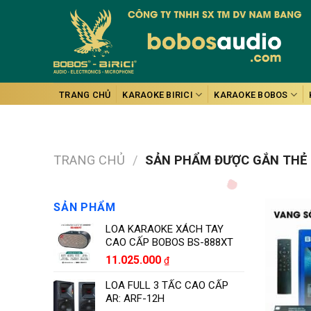
Skip
to
content
TRANG CHỦ
KARAOKE BIRICI
KARAOKE BOBOS
TRANG CHỦ
/
SẢN PHẨM ĐƯỢC GẮN THẺ 
SẢN PHẨM
LOA KARAOKE XÁCH TAY
CAO CẤP BOBOS BS-888XT
11.025.000
₫
LOA FULL 3 TẤC CAO CẤP
AR: ARF-12H