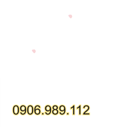
GỌI MUA HÀNG ONLINE
HỖ TRỢ KỸ THUẬT: