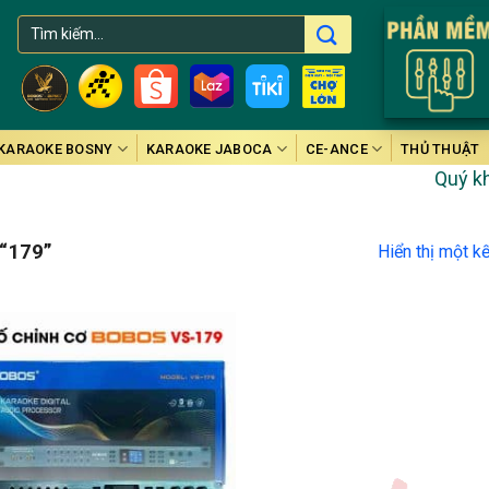
Tìm
kiếm:
KARAOKE BOSNY
KARAOKE JABOCA
CE-ANCE
THỦ THUẬT
Quý khác
“179”
Hiển thị một k