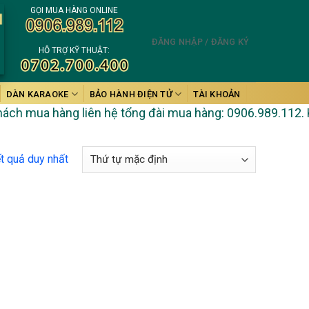
GỌI MUA HÀNG ONLINE
ĐĂNG NHẬP / ĐĂNG KÝ
HỖ TRỢ KỸ THUẬT:
DÀN KARAOKE
BẢO HÀNH ĐIỆN TỬ
TÀI KHOẢN
h mua hàng liên hệ tổng đài mua hàng: 0906.989.112. Khi c
ết quả duy nhất