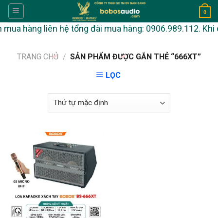
Skip
0
to
ua hàng liên hệ tổng đài mua hàng: 0906.989.112. Khi cần
content
TRANG CHỦ
/
SẢN PHẨM ĐƯỢC GẮN THẺ “666XT”
LỌC