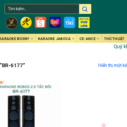
Tìm
kiếm:
KARAOKE BOSNY
KARAOKE JABOCA
CE-ANCE
THỦ THUẬT
Quý khác
“BR-6177”
Hiển thị một k