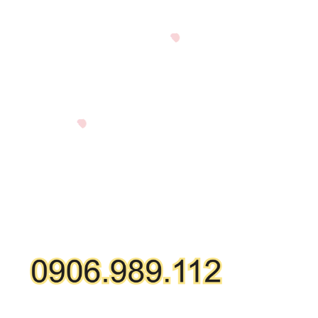
GỌI MUA HÀNG ONLINE
HỖ TRỢ KỸ THUẬT: