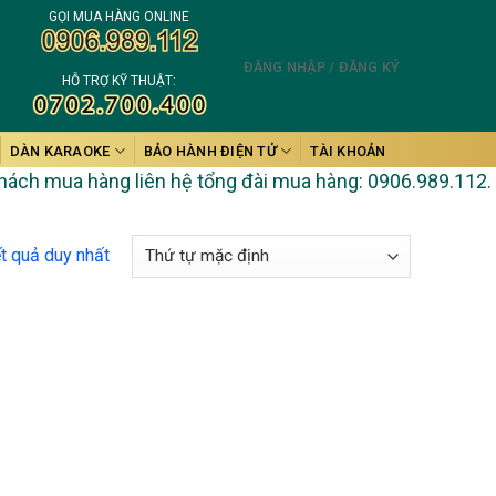
GỌI MUA HÀNG ONLINE
ĐĂNG NHẬP / ĐĂNG KÝ
HỖ TRỢ KỸ THUẬT:
DÀN KARAOKE
BẢO HÀNH ĐIỆN TỬ
TÀI KHOẢN
h mua hàng liên hệ tổng đài mua hàng: 0906.989.112. Khi 
ết quả duy nhất