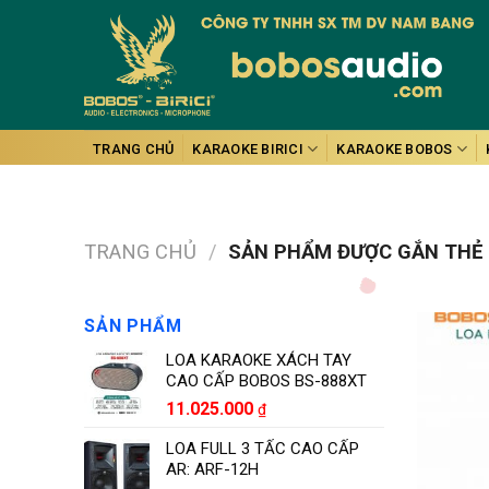
Skip
to
content
TRANG CHỦ
KARAOKE BIRICI
KARAOKE BOBOS
TRANG CHỦ
/
SẢN PHẨM ĐƯỢC GẮN THẺ 
SẢN PHẨM
LOA KARAOKE XÁCH TAY
CAO CẤP BOBOS BS-888XT
11.025.000
₫
LOA FULL 3 TẤC CAO CẤP
AR: ARF-12H