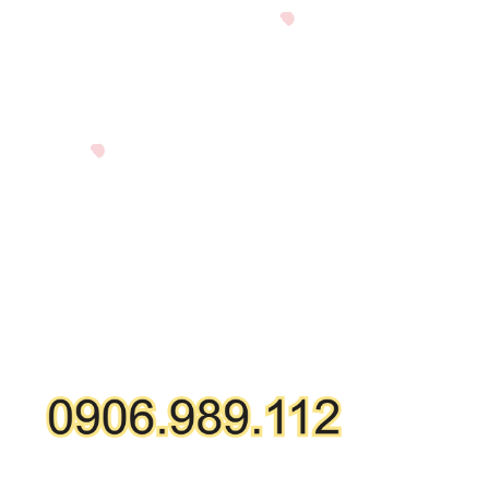
GỌI MUA HÀNG ONLINE
HỖ TRỢ KỸ THUẬT: