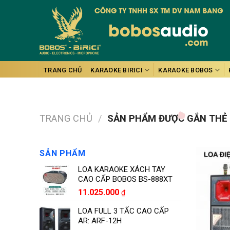
Skip
to
content
TRANG CHỦ
KARAOKE BIRICI
KARAOKE BOBOS
TRANG CHỦ
/
SẢN PHẨM ĐƯỢC GẮN THẺ “
SẢN PHẨM
LOA KARAOKE XÁCH TAY
CAO CẤP BOBOS BS-888XT
11.025.000
₫
LOA FULL 3 TẤC CAO CẤP
AR: ARF-12H