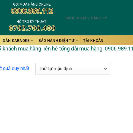
GỌI MUA HÀNG ONLINE
ĐĂNG NHẬP / ĐĂNG KÝ
HỖ TRỢ KỸ THUẬT:
DÀN KARAOKE
BẢO HÀNH ĐIỆN TỬ
TÀI KHOẢN
hách mua hàng liên hệ tổng đài mua hàng: 0906.989.112. Kh
ết quả duy nhất