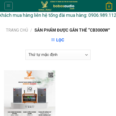
Skip
0
to
hách mua hàng liên hệ tổng đài mua hàng: 0906.989.112. Kh
content
TRANG CHỦ
/
SẢN PHẨM ĐƯỢC GẮN THẺ “CB3000W”
LỌC