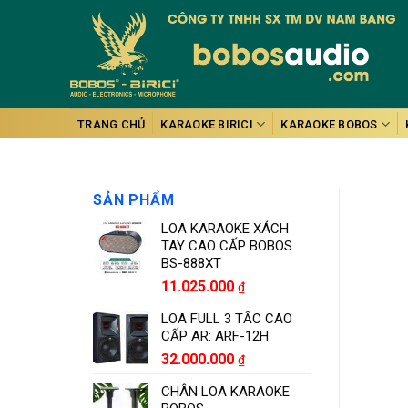
Skip
to
content
TRANG CHỦ
KARAOKE BIRICI
KARAOKE BOBOS
SẢN PHẨM
LOA KARAOKE XÁCH
TAY CAO CẤP BOBOS
BS-888XT
11.025.000
₫
LOA FULL 3 TẤC CAO
CẤP AR: ARF-12H
32.000.000
₫
CHÂN LOA KARAOKE