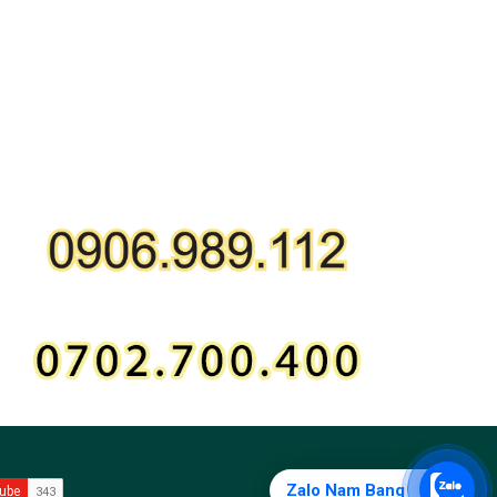
GỌI MUA HÀNG ONLINE
HỖ TRỢ KỸ THUẬT:
Zalo Nam Bang