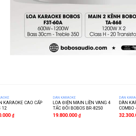
RAOKE
DÀN KARAOKE
DÀN KARA
N KARAOKE CAO CẤP
LOA ĐIỆN MAIN LIỀN VANG 4
DÀN KA
 12
TẤC ĐÔI BOBOS BR-8250
COMBO 
0.000
19.800.000
32.300
₫
₫