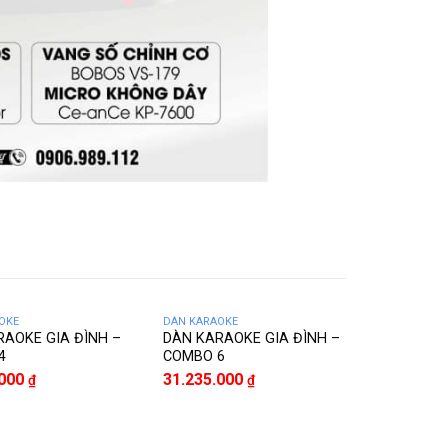
OKE
DÀN KARAOKE
DÀN KARAO
RAOKE GIA ĐÌNH –
DÀN KARAOKE GIA ĐÌNH –
Loa Kéo K
4
COMBO 6
Gập BOBO
.000
31.235.000
₫
₫