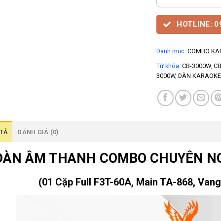
HOTLINE: 
Danh mục:
COMBO KA
Từ khóa:
CB-3000W
,
C
3000W
,
DÀN KARAOKE 
TẢ
ĐÁNH GIÁ (0)
DÀN ÂM THANH COMBO CHUYÊN NG
(01 Cặp Full F3T-60A, Main TA-868, Van