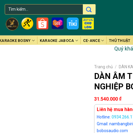
Tìm
kiếm:
KARAOKE BOSNY
KARAOKE JABOCA
CE-ANCE
THỦ THUẬT
Quý khách mua
Trang chủ
/
DÀN K
DÀN ÂM 
NGHIỆP B
₫
31.540.000
Liên hệ mua hàn
Hotline:
0934.266.1
Gmail: nambangbir
bobosaudio.com