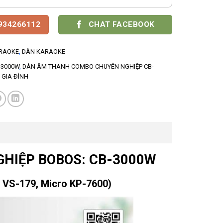
0934266112
CHAT FACEBOOK
RAOKE
,
DÀN KARAOKE
B3000W
,
DÀN ÂM THANH COMBO CHUYÊN NGHIỆP CB-
GIA ĐÌNH
HIỆP BOBOS: CB-3000W
g VS-179, Micro KP-7600)