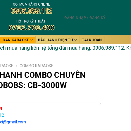
GỌI MUA HÀNG ONLINE
ĐĂNG NHẬP / ĐĂNG KÝ
HỖ TRỢ KỸ THUẬT:
DÀN KARAOKE
BẢO HÀNH ĐIỆN TỬ
TÀI KHOẢN
 hàng liên hệ tổng đài mua hàng: 0906.989.112. Khi cần hỗ
ARAOKE
/
COMBO KARAOKE
THANH COMBO CHUYÊN
OBOBS: CB-3000W
g
12
ici@gmail.com