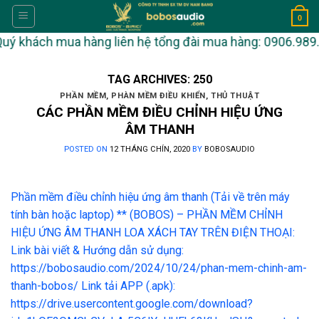
Skip
0
to
ý khách mua hàng liên hệ tổng đài mua hàng: 0906.989.112.
content
TAG ARCHIVES:
250
PHẦN MỀM
,
PHÀN MỀM ĐIỀU KHIỂN
,
THỦ THUẬT
CÁC PHẦN MỀM ĐIỀU CHỈNH HIỆU ỨNG
ÂM THANH
POSTED ON
12 THÁNG CHÍN, 2020
BY
BOBOSAUDIO
Phần mềm điều chỉnh hiệu ứng âm thanh (Tải về trên máy
tính bàn hoặc laptop) ** (BOBOS) – PHẦN MỀM CHỈNH
HIỆU ỨNG ÂM THANH LOA XÁCH TAY TRÊN ĐIỆN THOẠI:
Link bài viết & Hướng dẫn sử dụng:
https://bobosaudio.com/2024/10/24/phan-mem-chinh-am-
thanh-bobos/ Link tải APP (.apk):
https://drive.usercontent.google.com/download?