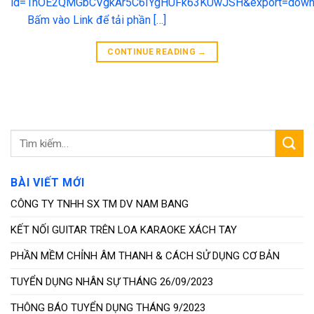
id=1hOE2QMGbCVgkAr5C6IYgHUFk63KUwJSH&export=downl
Bấm vào Link để tải phần […]
CONTINUE READING
→
BÀI VIẾT MỚI
CÔNG TY TNHH SX TM DV NAM BANG
KẾT NỐI GUITAR TRÊN LOA KARAOKE XÁCH TAY
PHẦN MỀM CHỈNH ÂM THANH & CÁCH SỬ DỤNG CƠ BẢN
TUYỂN DỤNG NHÂN SỰ THÁNG 26/09/2023
THÔNG BÁO TUYỂN DỤNG THÁNG 9/2023