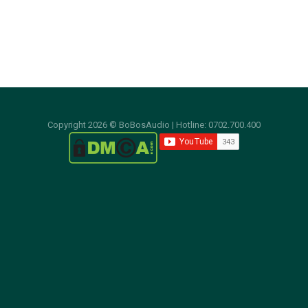
HỖ TRỢ KỸ THUẬT:
Copyright 2026 © BoBosAudio | Hotline: 0702.700.400