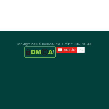
HỖ TRỢ KỸ THUẬT:
Copyright 2026 © BoBosAudio | Hotline: 0702.700.400