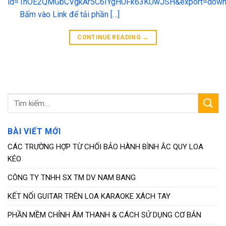
id=1hOE2QMGbCVgkAr5C6IYgHUFk63KUwJSH&export=downl
Bấm vào Link để tải phần […]
CONTINUE READING
→
BÀI VIẾT MỚI
CÁC TRƯỜNG HỢP TỪ CHỐI BẢO HÀNH BÌNH ẮC QUY LOA
KÉO
CÔNG TY TNHH SX TM DV NAM BANG
KẾT NỐI GUITAR TRÊN LOA KARAOKE XÁCH TAY
PHẦN MỀM CHỈNH ÂM THANH & CÁCH SỬ DỤNG CƠ BẢN