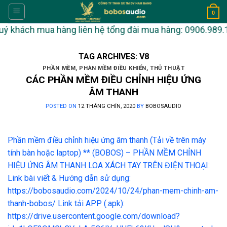
Skip
0
to
 khách mua hàng liên hệ tổng đài mua hàng: 0906.989.112.
content
TAG ARCHIVES:
V8
PHẦN MỀM
,
PHÀN MỀM ĐIỀU KHIỂN
,
THỦ THUẬT
CÁC PHẦN MỀM ĐIỀU CHỈNH HIỆU ỨNG
ÂM THANH
POSTED ON
12 THÁNG CHÍN, 2020
BY
BOBOSAUDIO
Phần mềm điều chỉnh hiệu ứng âm thanh (Tải về trên máy
tính bàn hoặc laptop) ** (BOBOS) – PHẦN MỀM CHỈNH
HIỆU ỨNG ÂM THANH LOA XÁCH TAY TRÊN ĐIỆN THOẠI:
Link bài viết & Hướng dẫn sử dụng:
https://bobosaudio.com/2024/10/24/phan-mem-chinh-am-
thanh-bobos/ Link tải APP (.apk):
https://drive.usercontent.google.com/download?